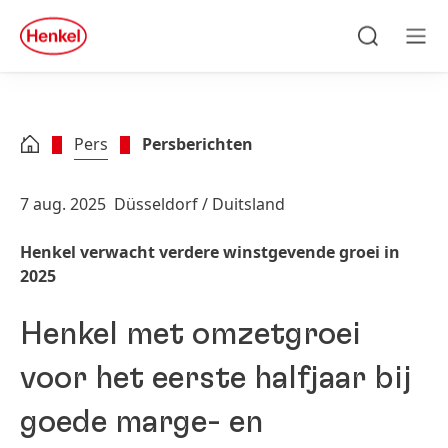
Skip to main content
Skip to footer
quick
search
Zoeken
Men
Pers
Persberichten
7 aug. 2025
Düsseldorf / Duitsland
Henkel verwacht verdere winstgevende groei in
2025
Henkel met omzetgroei
voor het eerste halfjaar bij
goede marge- en