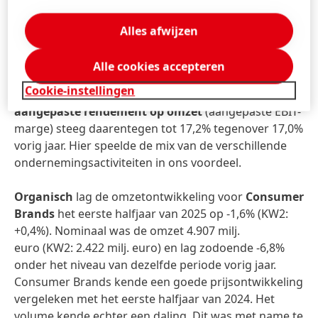
Consumers & Craftsmen en Manufacturing &
Maintenance Services kenden een stabiele
Alles afwijzen
ontwikkeling tegenover vorig jaar.
Alle cookies accepteren
Het
aangepaste bedrijfsresultaat
lag met 931 milj.
Cookie-instellingen
euro licht onder het niveau van vorig jaar. Het
aangepaste rendement op omzet
(aangepaste EBIT-
marge) steeg daarentegen tot 17,2% tegenover 17,0%
vorig jaar. Hier speelde de mix van de verschillende
ondernemingsactiviteiten in ons voordeel.
Organisch
lag de omzetontwikkeling voor
Consumer
Brands
het eerste halfjaar van 2025 op -1,6% (KW2:
+0,4%). Nominaal was de omzet 4.907 milj.
euro (KW2: 2.422 milj. euro) en lag zodoende -6,8%
onder het niveau van dezelfde periode vorig jaar.
Consumer Brands kende een goede prijsontwikkeling
vergeleken met het eerste halfjaar van 2024. Het
volume kende echter een daling. Dit was met name te