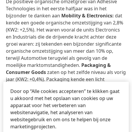
De positieve organische omzetgroei van Adhesive
Technologies in het eerste halfjaar was in het
bijzonder te danken aan
Mobility & Electronics:
dat
kende een goede organische omzetstijging van 2,8%
(KW2: +2,5%). Het waren vooral de units Electronics
en Industrials die de drijvende kracht achter deze
groei waren: zij tekenden een bijzonder significante
organische omzetstijging van meer dan 10% op,
terwijl Automotive terugviel als gevolg van de
moeilijke marktomstandigheden.
Packaging &
Consumer Goods
zaten op het zelfde niveau als vorig
jaar (KW2: +0,4%). Packaging kende een licht
negatieve organische omzetontwikkeling, maar die
Door op “Alle cookies accepteren” te klikken gaat
kon worden gecompenseerd door een positieve
u akkoord met het opslaan van cookies op uw
omzetevolutie bij de Consumer Goods.
Craftsmen,
apparaat voor het verbeteren van
Construction & Professional
tekende een positieve
websitenavigatie, het analyseren van
organische omzet op van + 0,6% (KW2: +0,8%). Deze
websitegebruik en om ons te helpen bij onze
groei was in het bijzonder te danken aan een goede
marketingprojecten.
organische omzetstijging in de tak Construction.