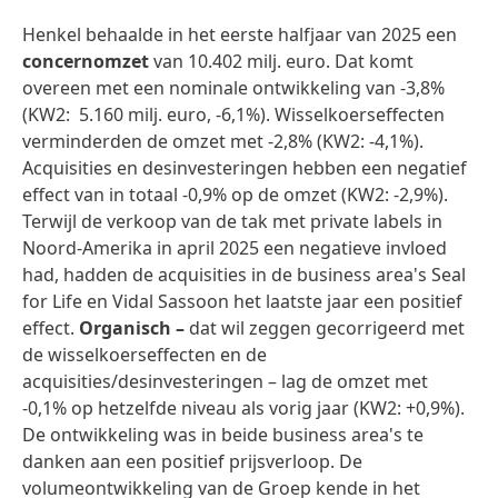
Henkel behaalde in het eerste halfjaar van 2025 een
concernomzet
van 10.402 milj. euro. Dat komt
overeen met een nominale ontwikkeling van -3,8%
(KW2: 5.160 milj. euro, -6,1%). Wisselkoerseffecten
verminderden de omzet met -2,8% (KW2: -4,1%).
Acquisities en desinvesteringen hebben een negatief
effect van in totaal -0,9% op de omzet (KW2: -2,9%).
Terwijl de verkoop van de tak met private labels in
Noord-Amerika in april 2025 een negatieve invloed
had, hadden de acquisities in de business area's Seal
for Life en Vidal Sassoon het laatste jaar een positief
effect.
Organisch –
dat wil zeggen gecorrigeerd met
de wisselkoerseffecten en de
acquisities/desinvesteringen – lag de omzet met
-0,1% op hetzelfde niveau als vorig jaar (KW2: +0,9%).
De ontwikkeling was in beide business area's te
danken aan een positief prijsverloop. De
volumeontwikkeling van de Groep kende in het