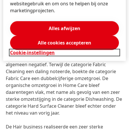
dezelfde periode vorig jaar.
Organisch
daalde de
websitegebruik en om ons te helpen bij onze
omzet licht met -1,0 procent als gevolg van lagere
marketingprojecten.
volumes.
Alles afwijzen
In het derde kwartaal noteerde de business unit
Laundry & Home Care
een organische omzetdaling
Alle cookies accepteren
van -1,5 procent, deels als gevolg van een uitdagende
marktomgeving. Tegen deze achtergrond was de
Cookie-instellingen
omzetontwikkeling in Laundry Care over het
algemeen negatief. Terwijl de categorie Fabric
Cleaning een daling noteerde, boekte de categorie
Fabric Care een dubbelcijferige omzetgroei. De
organische omzetgroei in Home Care bleef
daarentegen vlak, met name als gevolg van een zeer
sterke omzetstijging in de categorie Dishwashing. De
categorie Hard Surface Cleaner bleef echter onder
het niveau van vorig jaar.
De Hair business realiseerde een zeer sterke