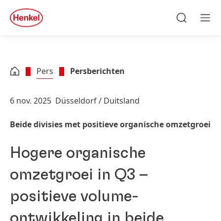
Skip to main content
Skip to footer
quick
search
Zoeken
Men
Pers
Persberichten
6 nov. 2025
Düsseldorf / Duitsland
Beide divisies met positieve organische omzetgroei
Hogere organische
omzetgroei in Q3 –
positieve volume-
ontwikkeling in beide