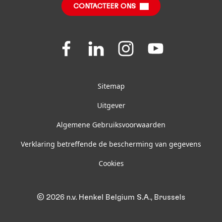
CONTACTEER ONS
FAQ
Join
Join
Join
Join
us
us
us
us
on
on
on
on
Facebook
LinkedIn
Instagram
YouTube
Sitemap
Uitgever
Algemene Gebruiksvoorwaarden
Verklaring betreffende de bescherming van gegevens
Cookies
© 2026 n.v. Henkel Belgium S.A., Brussels