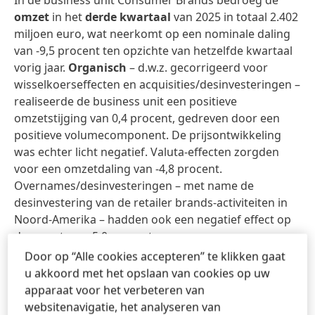
In de business unit Consumer Brands bedroeg de
omzet
in het
derde kwartaal
van 2025 in totaal 2.402
miljoen euro, wat neerkomt op een nominale daling
van -9,5 procent ten opzichte van hetzelfde kwartaal
vorig jaar.
Organisch
– d.w.z. gecorrigeerd voor
wisselkoerseffecten en acquisities/desinvesteringen –
realiseerde de business unit een positieve
omzetstijging van 0,4 procent, gedreven door een
positieve volumecomponent. De prijsontwikkeling
was echter licht negatief. Valuta-effecten zorgden
voor een omzetdaling van -4,8 procent.
Overnames/desinvesteringen – met name de
desinvestering van de retailer brands-activiteiten in
Noord-Amerika – hadden ook een negatief effect op
de omzet van -5,0 procent.
Door op “Alle cookies accepteren” te klikken gaat
In de
eerste negen maanden
van 2025 bedroeg de
u akkoord met het opslaan van cookies op uw
omzet van Consumer Brands 7.308 miljoen euro, een
apparaat voor het verbeteren van
nominale
daling van -7,7 procent ten opzichte van
websitenavigatie, het analyseren van