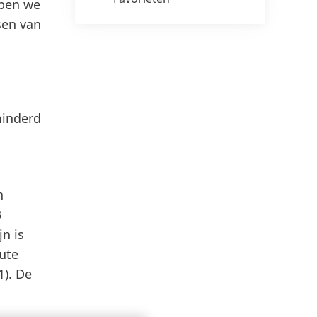
bben we
sen van
minderd
n
3
n is
ute
1). De