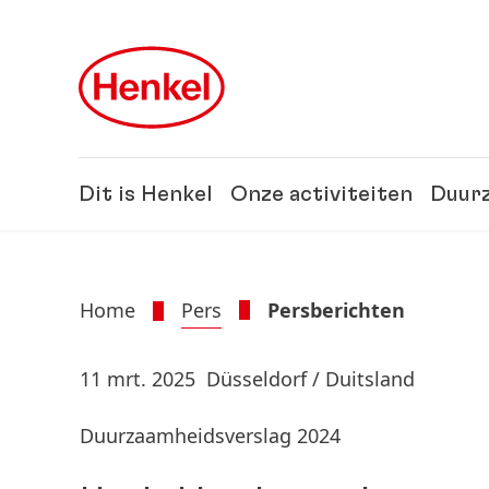
Skip to main content
Skip to footer
Dit is Henkel
Onze activiteiten
Duur
Home
Pers
Persberichten
11 mrt. 2025
Düsseldorf / Duitsland
Duurzaamheidsverslag 2024