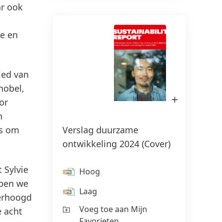
ar ook
e en
ied van
nobel,
Open
or
afbeelding
in
n
Lightbox
Verslag duurzame
is om
ontwikkeling 2024
(Cover)
 Sylvie
Hoog
bben we
Laag
verhoogd
Voeg toe aan Mijn
e acht
Favorieten