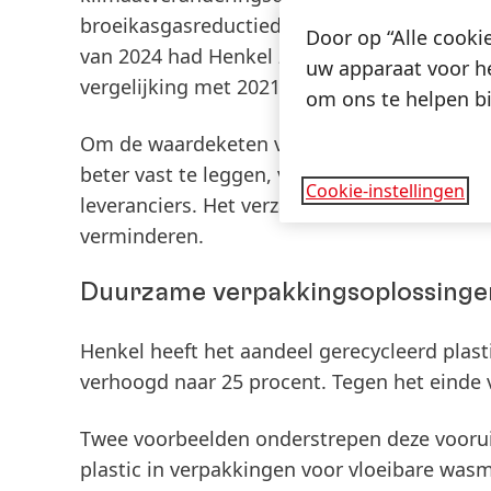
broeikasgasreductiedoelstellingen die in lij
Door op “Alle cooki
van 2024 had Henkel zijn scope 1, 2 en 3 b
uw apparaat voor he
vergelijking met 2021).
om ons te helpen bi
Om de waardeketen verder koolstofvrij te 
beter vast te leggen, versnelde Henkel vor
Cookie-instellingen
leveranciers. Het verzamelt emissiegegevens
verminderen.
Duurzame verpakkingsoplossinge
Henkel heeft het aandeel gerecycleerd plas
verhoogd naar 25 procent. Tegen het einde v
Twee voorbeelden onderstrepen deze voorui
plastic in verpakkingen voor vloeibare was