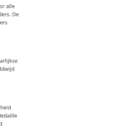
r alle
ders. De
ers
arlijkse
ldwijd
mheid
edaille
d