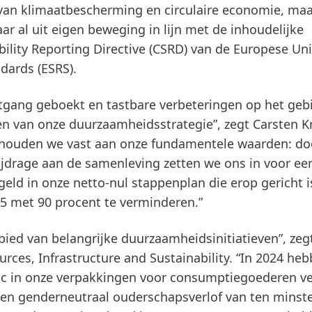
 van klimaatbescherming en circulaire economie, ma
aar al uit eigen beweging in lijn met de inhoudelijke
ility Reporting Directive
(CSRD) van de Europese Uni
andards
(ESRS).
tgang geboekt en tastbare verbeteringen op het geb
en van onze duurzaamheidsstrategie”, zegt Carsten K
n houden we vast aan onze fundamentele waarden: do
jdrage aan de samenleving zetten we ons in voor ee
eld in onze netto-nul stappenplan die erop gericht 
45 met 90 procent te verminderen.”
bied van belangrijke duurzaamheidsinitiatieven”, zegt
rces, Infrastructure and Sustainability. “In 2024 he
stic in onze verpakkingen voor consumptiegoederen 
een genderneutraal ouderschapsverlof van ten minst