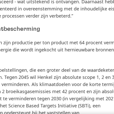
uceerd - wat uitstekend is ontvangen. Daarnaast he
enteerd in overeenstemming met de inhoudelijke ei
processen verder zijn verbeterd.”
aatbescherming
in zijn productie per ton product met 64 procent ver
energie die wordt ingekocht uit hernieuwbare bronnen
elstellingen, die een groter deel van de waardekete
. Tegen 2045 wil Henkel zijn absolute scope 1, 2 en 
 verminderen. Als klimaatdoelen voor de korte termij
n 2 broeikasgasemissies met 42 procent en zijn absol
t te verminderen tegen 2030
(in vergelijking met 202
 het Science Based Targets Initiative
(SBTi), een
n ondersteunt bij het vaststellen van