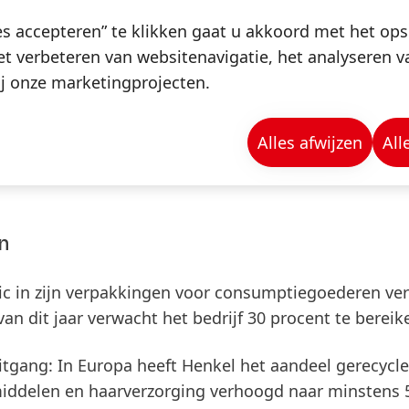
n zijn met het Klimaatakkoord van Parijs. Tegen het e
es accepteren” te klikken gaat u akkoord met het op
roeikasgasemissies met 20 procent verminderd
(in
t verbeteren van websitenavigatie, het analyseren 
j onze marketingprojecten.
maken en de CO
-uitstoot in de toeleveringsketen (sc
2
Alles afwijzen
All
ig jaar zijn engagementprogramma voor zijn wereldwi
 en definieert specifieke maatregelen om de uitstoo
n
tic in zijn verpakkingen voor consumptiegoederen ve
an dit jaar verwacht het bedrijf 30 procent te bereik
tgang: In Europa heeft Henkel het aandeel gerecycl
middelen en haarverzorging verhoogd naar minstens 