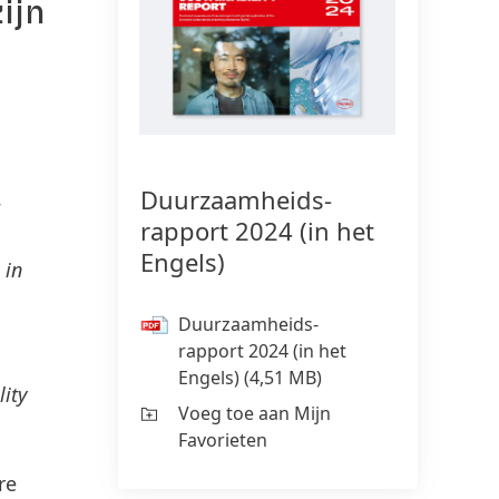
ijn
150 jaar Henkel
Sust
202
150 jaar pioniersgeest betekent
doelgericht vorm geven aan
S
Duurzaamheids­
vooruitgang. Bij Henkel zetten we
(
rapport 2024
(in het
veranderingen om in kansen die aan
V
Engels)
de basis liggen van innovatie,
 in
F
duurzaamheid en
Duurzaamheids­
verantwoordelijkheid voor een
rapport 2024
(in het
betere toekomst. Samen.
Engels)
(4,51 MB)
ity
Voeg toe aan Mijn
MEER INFORMATIE
Favorieten
re