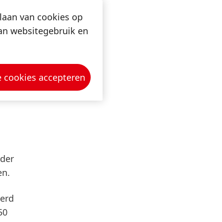
inde
slaan van cookies op
van websitegebruik en
ope 3)
e cookies accepteren
jde
t te
rder
en.
eerd
50