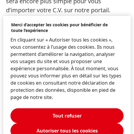
sera encore plus simple pour vous
d’importer votre C.V. sur notre portail.
Suivez-nous
sur ce réseau social et restez
Merci d’accepter les cookies pour bénéficier de
informé. (en anglais).
toute l’expérience
En cliquant sur « Autoriser tous les cookies »,
vous consentez à l’usage des cookies. Ils nous
Fonctions de notre
permettent d’améliorer la navigation, analyser
vos usages du site et vous proposer une
portail Emploi
expérience personnalisée. À tout moment, vous
pouvez vous informer plus en détail sur les types
de cookies en consultant notre déclaration de
protection des données, disponible en pied de
Notre système de recrutement en ligne
page de notre site.
offre les fonctions suivantes :
Tout refuser
Rechercher et trouver les emplois qui
correspondent à votre profil
Autoriser tous les cookies