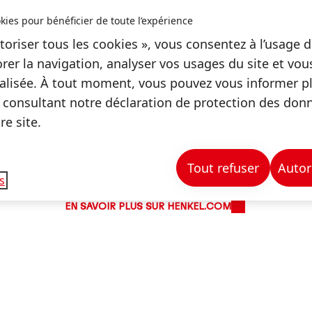
kies pour bénéficier de toute l’expérience
toriser tous les cookies », vous consentez à l’usage d
rer la navigation, analyser vos usages du site et vo
Formation
lisée. À tout moment, vous pouvez vous informer plu
 consultant notre déclaration de protection des don
ation sont des puissants moteurs de changement. Nou
e site.
 développent les connaissances et les compétences 
t à nos clients et aux communautés des territoires o
Tout refuser
Autor
s
EN SAVOIR PLUS SUR HENKEL.COM