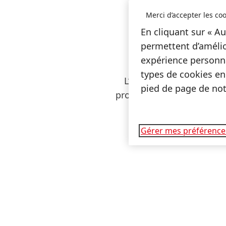
Merci d’accepter les coo
En cliquant sur « Au
permettent d’amélio
expérience personna
types de cookies en
L’éducation et la form
pied de page de notr
programmes innovants qui
qui bénéficien
Gérer mes préférence