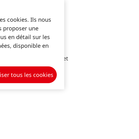
es cookies. Ils nous
us proposer une
s en détail sur les
nées, disponible en
s investissons dans des
de nos collaborateurs, et
ù nous opérons.
iser tous les cookies