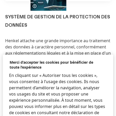
SYSTÈME DE GESTION DE LA PROTECTION DES
DONNÉES
Henkel attache une grande importance au traitement
des données à caractère personnel, conformément
aux réglementations légales et à la mise en place d'un
système de gestion optimal de la protection des
Merci d’accepter les cookies pour bénéficier de
données. Notre système de gestion de la protection
toute l’expérience
des données à l’échelle européenne a été audité par
En cliquant sur « Autoriser tous les cookies »,
des auditeurs externes en 2019 sur la base de la
vous consentez à l’usage des cookies. Ils nous
norme d'audit IDW PS 980 et en tenant compte de
permettent d’améliorer la navigation, analyser
l'IDW PH 9860.1, en ce qui concerne son adéquation,
vos usages du site et vous proposer une
sa mise en œuvre et son efficacité. Henkel est l'une
expérience personnalisée. À tout moment, vous
des premières entreprises allemandes à avoir passé
pouvez vous informer plus en détail sur les types
avec succès cet audit spécial après l'entrée en vigueur
de cookies en consultant notre déclaration de
du Règlement général sur la protection des données