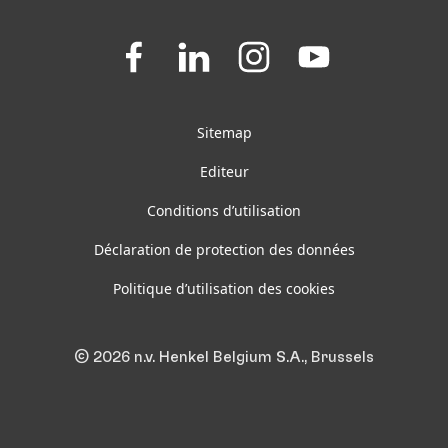
Join
Join
Join
Join
us
us
us
us
on
on
on
on
Facebook
LinkedIn
Instagram
YouTube
Sitemap
Editeur
Conditions d’utilisation
Déclaration de protection des données
Politique d’utilisation des cookies
© 2026 n.v. Henkel Belgium S.A., Brussels