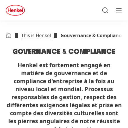
Skip to main content
Skip to footer
quick
search
Recherche
Men
This is Henkel
Gouvernance & Compliance
GOVERNANCE
&
COMPLIANCE
Henkel est fortement engagé en
matière de gouvernance et de
compliance d'entreprise à la fois au
niveau local et mondial. Processus
responsables de gestion, respect des
différentes exigences légales et prise en
compte des diversités culturelles sont
les pierres angulaires de notre réussite