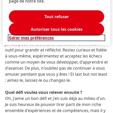
page de notre site.
de créer une campagne 360 sans précédent sur tous
les points de contact.
Tout refuser
Quel est le conseil le plus important que vous ayez
pour les débutants ?
Autoriser tous les cookies
Profitez des opportunités qui se présentent en cours
Gérer mes préférences
de route, osez utiliser votre voix et parlez. N'ayez
jamais peur. Considérez la rétroaction comme un
outil pour grandir et réfléchir. Restez curieux et fidèle
à vous-même, expérimentez et acceptez les échecs
comme un moyen de vous développer, d'apprendre et
d'avancer. De plus, n'oubliez pas de continuer à vous
amuser pendant que vous y êtes ! Et last but not least
: aimez-le, laissez-le ou changez-le.
Quel défi voulez-vous relever ensuite ?
Oh, j'aime un bon défi et j'en suis déjà au milieu d'un.
Je suis heureux de pouvoir tirer parti de mon riche
ensemble d'expériences et de compétences, mais il y