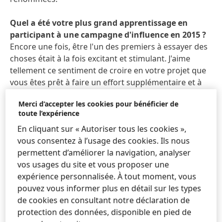
Quel a été votre plus grand apprentissage en
participant à une campagne d'influence en 2015 ?
Encore une fois, être l'un des premiers à essayer des
choses était à la fois excitant et stimulant. J'aime
tellement ce sentiment de croire en votre projet que
vous êtes prêt à faire un effort supplémentaire et à
déplacer des montagnes pour le réaliser. Cela ne vient
Merci d’accepter les cookies pour bénéficier de
que d'oser être différent et de sortir des sentiers
toute l’expérience
battus en premier lieu. Bien sûr, cela nécessite
En cliquant sur « Autoriser tous les cookies »,
également de la résilience et de l'auto-motivation
vous consentez à l’usage des cookies. Ils nous
pour faire face aux éventuels revers ou incertitudes
permettent d’améliorer la navigation, analyser
en cours de route. Instagram émergeait à cette
vos usages du site et vous proposer une
époque et nous n'avions pas beaucoup d'expérience
expérience personnalisée. À tout moment, vous
ou de gros budgets pour got2b à l'époque. Cela
pouvez vous informer plus en détail sur les types
signifie que nous avons décidé d'exploiter les
de cookies en consultant notre déclaration de
possibilités du numérique et de les connecter à une
protection des données, disponible en pied de
expérience hors ligne pour nos consommateurs afin