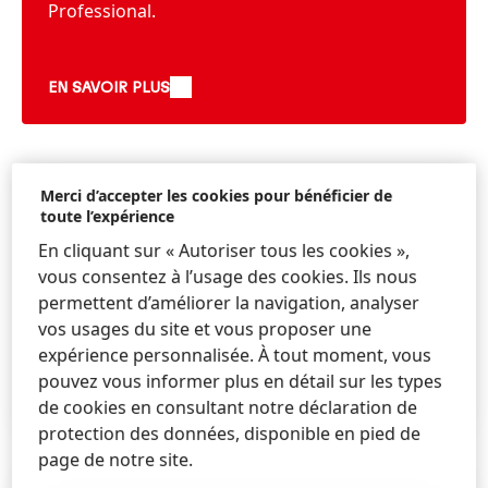
Professional.
EN SAVOIR PLUS
Merci d’accepter les cookies pour bénéficier de
Schwarzkopf Professional sur les
toute l’expérience
réseaux sociaux
En cliquant sur « Autoriser tous les cookies »,
Suivez-nous sur:
vous consentez à l’usage des cookies. Ils nous
Facebook Belgique
permettent d’améliorer la navigation, analyser
Instagram
vos usages du site et vous proposer une
expérience personnalisée. À tout moment, vous
Pinterest
pouvez vous informer plus en détail sur les types
YouTube
de cookies en consultant notre déclaration de
protection des données, disponible en pied de
page de notre site.