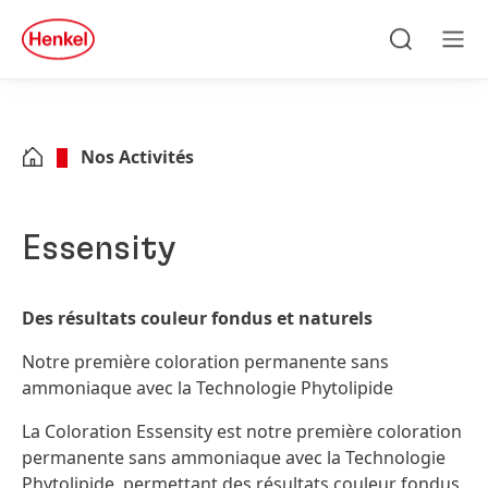
Skip to main content
Skip to footer
quick
search
Recherche
Men
Nos Activités
Essensity
Des résultats couleur fondus et naturels
Notre première coloration permanente sans
ammoniaque avec la Technologie Phytolipide
La Coloration Essensity est notre première coloration
permanente sans ammoniaque avec la Technologie
Phytolipide, permettant des résultats couleur fondus,