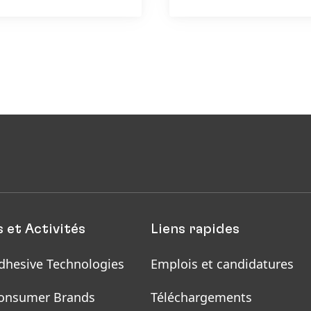
soins capillaires, pro
coiffants et coloratio
 et Activités
Liens rapides
dhesive Technologies
Emplois et candidatures
onsumer Brands
Téléchargements