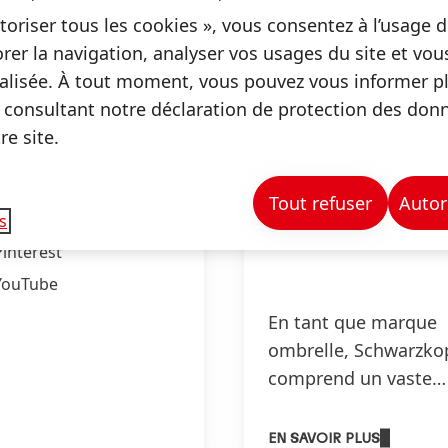
Informations et Services
toriser tous les cookies », vous consentez à l’usage d
rer la navigation, analyser vos usages du site et vo
lisée. À tout moment, vous pouvez vous informer plu
 consultant notre déclaration de protection des don
e site.
vez-nous sur
ebook!
Facebook
Tout refuser
Autor
Instagram
s
Pinterest
YouTube
En tant que marque
ombrelle, Schwarzko
comprend un vaste
portefeuille de marq
dans les 3 catégories
EN SAVOIR PLUS