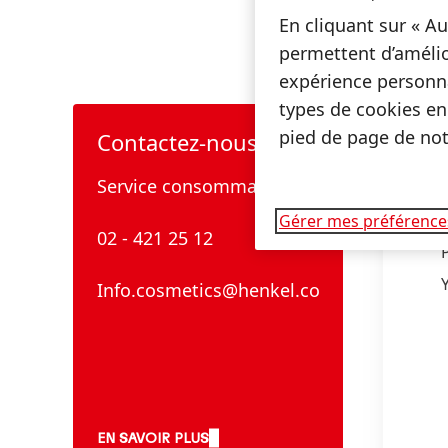
En cliquant sur « Au
permettent d’amélio
expérience personna
types de cookies en
pied de page de notr
Contactez-nous!
Sui
Fac
Service consommateurs
Gérer mes préférence
02 - 421 25 12
Info.cosmetics@henkel.com
EN SAVOIR PLUS