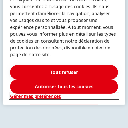
vous consentez à l’usage des cookies. Ils nous
Plus
Plus
Plus
permettent d’améliorer la navigation, analyser
d'informations
d'informations
d'informations
vos usages du site et vous proposer une
expérience personnalisée. À tout moment, vous
pouvez vous informer plus en détail sur les types
de cookies en consultant notre déclaration de
protection des données, disponible en pied de
Plus
Plus
Plus
d'informations
d'informations
d'informations
page de notre site.
Tout refuser
Autoriser tous les cookies
Plus
Plus
Plus
d'informations
d'informations
d'informations
Gérer mes préférences
DÉCOUVREZ NOS MARQUES