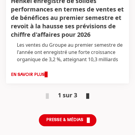
Henkel enregistre de solides
performances en termes de ventes et
de bénéfices au premier semestre et
revoit à la hausse ses prévisions de
chiffre d'affaires pour 2026
Les ventes du Groupe au premier semestre de
l'année ont enregistré une forte croissance
organique de 3,2 %, atteignant 10,3 milliards
d'euros
Forte croissance soutenue par une dynamique
EN SAVOIR PLUS
positive des prix et des volumes dans toutes
les divisions
1 sur 3
Le bénéfice d’exploitation
(EBIT)* augmente
pour atteindre 1 620 millions d’euros
(+0,3 %)
Forte marge EBIT* de 15,7 %
(+10 points de
base), soutenue par les deux divisions, ce qui
PRESSE & MÉDIAS
démontre la solidité des activités
Bénéfice par action privilégiée
(EPS)* passé à